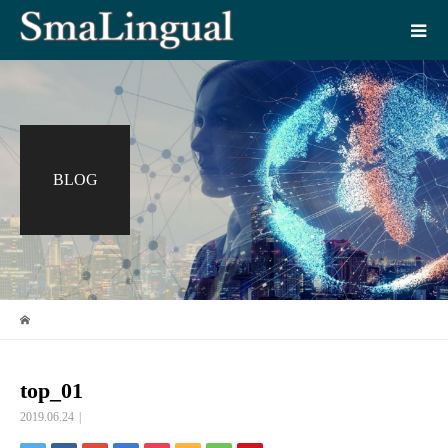
BLOG
top_01
2019.06.24