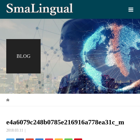
BLOG
e4a6079c248b0785e216916a778ea31c_m
2018.03.11